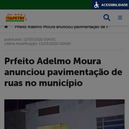
ACESSIBILIDADE
Busca
Abri
Você está aqui:
Prfeito Adelmo Moura anunciou pavimentação de ruas no município
>
publicado: 13/03/2020 00h00,
última modificação: 13/03/2020 00h00
Prfeito Adelmo Moura
anunciou pavimentação de
ruas no município