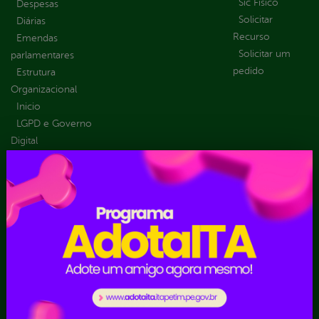
Sic Físico
Despesas
Solicitar
Diárias
Recurso
Emendas
Solicitar um
parlamentares
pedido
Estrutura
Organizacional
Inicio
LGPD e Governo
Digital
Licitações e
Contratos
Obras Públicas
Planejamento e
Prestação de Contas
Receitas
Recursos Humanos
Ouvidoria
Portal Transporte
Escolar
Acompanhar uma