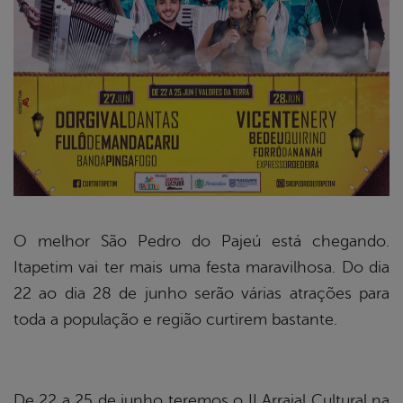
O melhor São Pedro do Pajeú está chegando.
Itapetim vai ter mais uma festa maravilhosa. Do dia
book
22 ao dia 28 de junho serão várias atrações para
toda a população e região curtirem bastante.
er
De 22 a 25 de junho teremos o II Arraial Cultural na
din