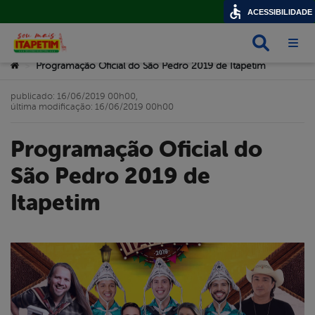
ACESSIBILIDADE
Busca
Abri
Você está aqui:
Programação Oficial do São Pedro 2019 de Itapetim
>
publicado: 16/06/2019 00h00,
última modificação: 16/06/2019 00h00
Programação Oficial do
São Pedro 2019 de
Itapetim