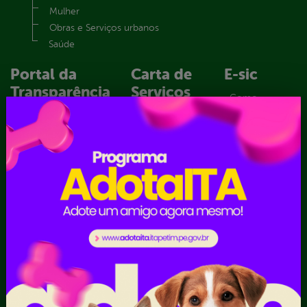
Mulher
Obras e Serviços urbanos
Saúde
Portal da
Carta de
E-sic
Transparência
Serviços
Como
solicitar
Educação
Ouvidoria e
Consulte sua
Saúde
Serviço de
Solicitação
Atos normativos
Informação
Decretos
Convênios e
Tribuna
Estatísticas
Transferências
Formulários
Dados Abertos
Sic Físico
Despesas
Solicitar
Diárias
Recurso
Emendas
Solicitar um
parlamentares
pedido
Estrutura
Organizacional