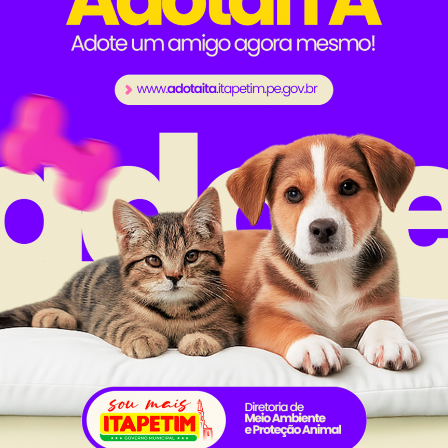
sucesso do município, com mais de 60 inscritos, e 
ram: Devam (Mãozinha), Vavá, Davi do Cariri e Michel D
mpetição no nosso calendário de eventos e tentar 
ra, Esportes e Turismo estão de parabéns pela organizaç