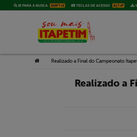
IR PARA A BUSCA
SHIFT+5
TECLAS DE ACESSO
ALT+P
M
Você está aqui:
>
Realizado a Final do Campeonato Itapetinense de Sinuca