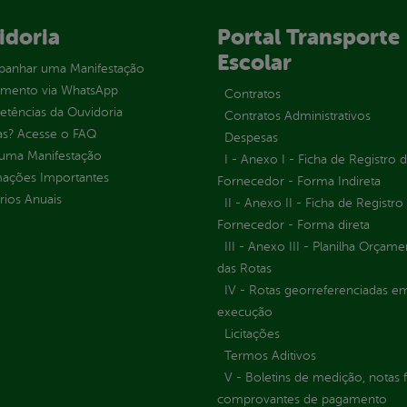
idoria
Portal Transporte
Escolar
anhar uma Manifestação
imento via WhatsApp
Contratos
tências da Ouvidoria
Contratos Administrativos
as? Acesse o FAQ
Despesas
 uma Manifestação
I - Anexo I - Ficha de Registro 
mações Importantes
Fornecedor - Forma Indireta
rios Anuais
II - Anexo II - Ficha de Registro
Fornecedor - Forma direta
III - Anexo III - Planilha Orçame
das Rotas
IV - Rotas georreferenciadas e
execução
Licitações
Termos Aditivos
V - Boletins de medição, notas f
comprovantes de pagamento