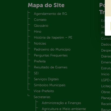
Mapa do Site
Port
Tra
Agendamento de RG
Contato
Educa
Glossário
Saúde
Hino
Atos 
História de Itapetim – PE
Convên
Notícias
Dados
Padroeiro do Município
Despe
Perguntas Frequentes
Diária
Prefeita
Emend
Resultado de Exames
Estrut
SEI
Inicio
Serviços Digitais
LGPD e
Símbolos Municipais
Licita
Vice-Prefeito
Obras 
Secretarias
Plane
Administração e Finanças
Receit
Agricultura e Meio ambiente
Recur