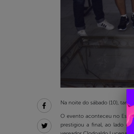
Na noite do sábado (10), tam
Facebook
O evento aconteceu no Espaço
prestigiou a final, ao lado d
Twitter
vereador Clodoaldo Lucena.