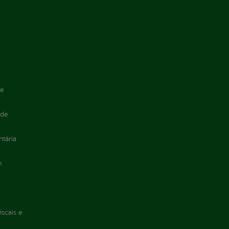
de
 de
ntária
m
iscais e