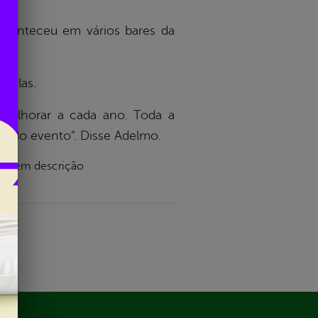
aconteceu em vários bares da
ouglas.
melhorar a cada ano. Toda a
ão do evento”. Disse Adelmo.