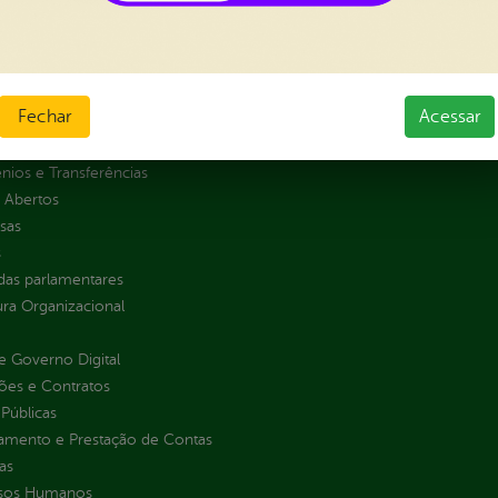
al da
Carta de Serviços
nsparência
Ouvidoria e Serviço de Informa
Tribuna
ção
Fechar
Acessar
normativos
ios e Transferências
 Abertos
sas
s
as parlamentares
ura Organizacional
 Governo Digital
ções e Contratos
Públicas
jamento e Prestação de Contas
as
sos Humanos