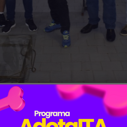
bém aconteceu a final do Campeonato Itapetinense de S
 Cultural Poeta Rogaciano Leite, na Secretaria de Cul
o secretário de Cultura, Ailson Alves, do diretor de E