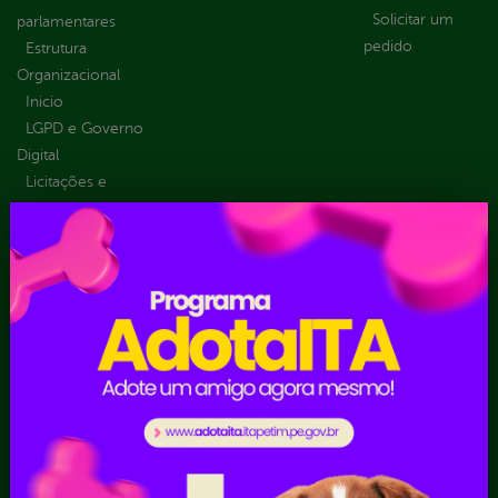
Solicitar um
parlamentares
pedido
Estrutura
Organizacional
Inicio
LGPD e Governo
Digital
Licitações e
Contratos
Obras Públicas
Planejamento e
Prestação de Contas
Receitas
Recursos Humanos
Ouvidoria
Portal Transporte
Escolar
Acompanhar uma
Manifestação
Contratos
Atendimento via WhatsApp
Contratos Administrativos