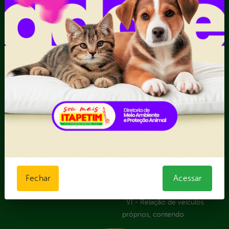
Competências da Ouvidoria
Despesas
Dúvidas? Acesse o FAQ
I - Anexo I - Ficha de
Fazer uma Manifestação
Registro de Fornecedor -
Informações Importantes
Forma Indireta
Relatórios Anuais
II - Anexo II - Ficha de
Registro de Fornecedor -
Forma direta
III - Anexo III - Planilha
Orçamentária das Rotas
IV - Rotas georreferenciadas
em execução
Licitações
Termos Aditivos
V - Boletins de medição,
Fechar
Acessar
notas fiscais e comprovantes
de pagamento
VI - Relação de veículos
próprios, contendo