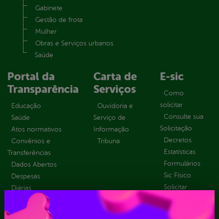
Gabinete
Gestão de frota
Mulher
Obras e Serviços urbanos
Saúde
Portal da
Carta de
E-sic
Transparência
Serviços
Como
solicitar
Educação
Ouvidoria e
Consulte sua
Saúde
Serviço de
Solicitação
Atos normativos
Informação
Decretos
Convênios e
Tribuna
Estatísticas
Transferências
Formulários
Dados Abertos
Sic Físico
Despesas
Solicitar
Diárias
Recurso
Emendas
Solicitar um
parlamentares