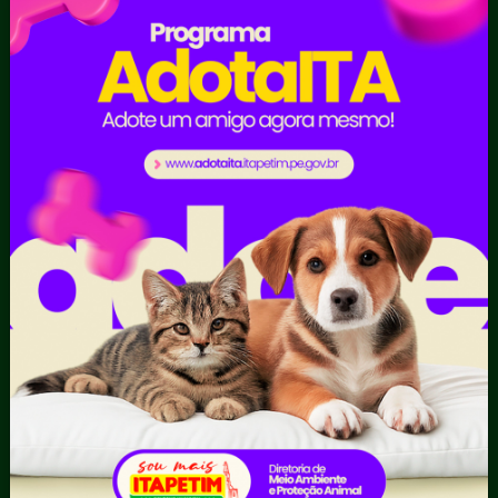
pedido
Estrutura
Organizacional
Inicio
LGPD e Governo
Digital
Licitações e
Contratos
Obras Públicas
Planejamento e
Prestação de Contas
Receitas
Recursos Humanos
Ouvidoria
Portal Transporte
Escolar
Acompanhar uma
Manifestação
Contratos
Atendimento via WhatsApp
Contratos Administrativos
Competências da Ouvidoria
Despesas
Dúvidas? Acesse o FAQ