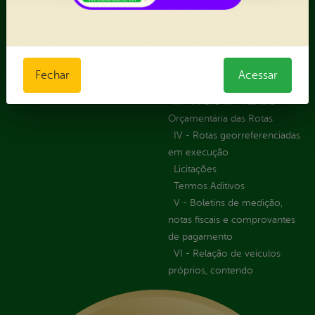
I - Anexo I - Ficha de
Fazer uma Manifestação
Registro de Fornecedor -
Informações Importantes
Forma Indireta
Relatórios Anuais
II - Anexo II - Ficha de
Registro de Fornecedor -
Fechar
Acessar
Forma direta
III - Anexo III - Planilha
Orçamentária das Rotas
IV - Rotas georreferenciadas
em execução
Licitações
Termos Aditivos
V - Boletins de medição,
notas fiscais e comprovantes
de pagamento
VI - Relação de veículos
próprios, contendo