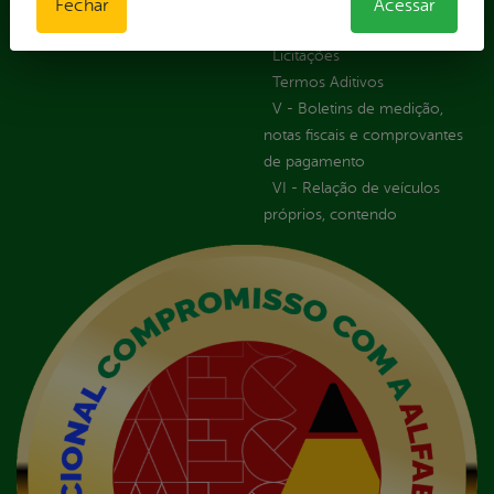
IV - Rotas georreferenciadas
Fechar
Acessar
em execução
Licitações
Termos Aditivos
V - Boletins de medição,
notas fiscais e comprovantes
de pagamento
VI - Relação de veículos
próprios, contendo