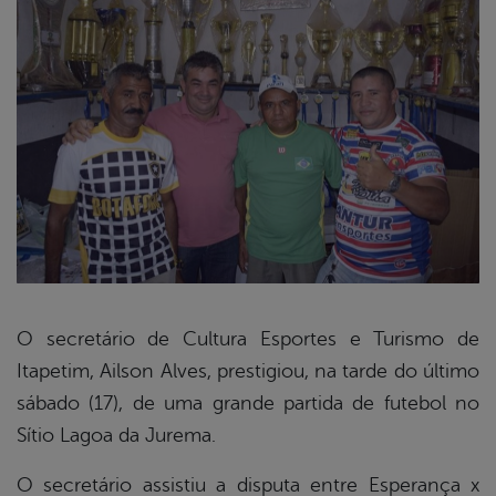
O secretário de Cultura Esportes e Turismo de
Itapetim, Ailson Alves, prestigiou, na tarde do último
book
sábado (17), de uma grande partida de futebol no
Sítio Lagoa da Jurema.
er
O secretário assistiu a disputa entre Esperança x