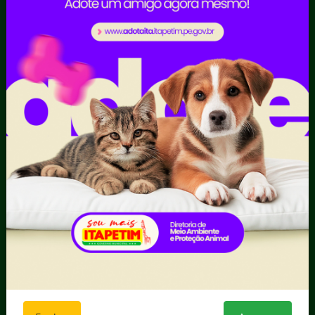
Planejamento e
Prestação de Contas
Receitas
Recursos Humanos
Ouvidoria
Portal Transporte
Escolar
Acompanhar uma
Manifestação
Contratos
Atendimento via WhatsApp
Contratos Administrativos
Competências da Ouvidoria
Despesas
Dúvidas? Acesse o FAQ
I - Anexo I - Ficha de
Fazer uma Manifestação
Registro de Fornecedor -
Informações Importantes
Forma Indireta
Relatórios Anuais
II - Anexo II - Ficha de
Registro de Fornecedor -
Forma direta
III - Anexo III - Planilha
Orçamentária das Rotas