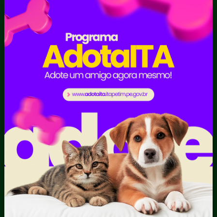
Sic Físico
Despesas
Solicitar
Diárias
Recurso
Emendas
Solicitar um
parlamentares
pedido
Estrutura
Organizacional
Inicio
LGPD e Governo
Digital
Licitações e
Contratos
Obras Públicas
Planejamento e
Prestação de Contas
Receitas
Recursos Humanos
Ouvidoria
Portal Transporte
Escolar
Acompanhar uma