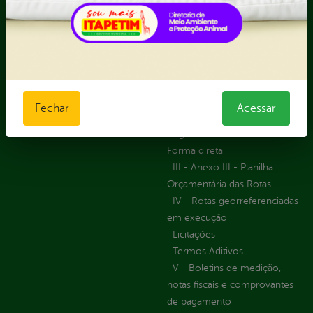
Manifestação
Contratos
Atendimento via WhatsApp
Contratos Administrativos
Competências da Ouvidoria
Despesas
Dúvidas? Acesse o FAQ
I - Anexo I - Ficha de
Fazer uma Manifestação
Registro de Fornecedor -
Informações Importantes
Forma Indireta
Fechar
Acessar
Relatórios Anuais
II - Anexo II - Ficha de
Registro de Fornecedor -
Forma direta
III - Anexo III - Planilha
Orçamentária das Rotas
IV - Rotas georreferenciadas
em execução
Licitações
Termos Aditivos
V - Boletins de medição,
notas fiscais e comprovantes
de pagamento