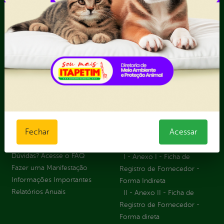
Contratos
Obras Públicas
Planejamento e
Prestação de Contas
Receitas
Recursos Humanos
Ouvidoria
Portal Transporte
Escolar
Acompanhar uma
Manifestação
Contratos
Fechar
Acessar
Atendimento via WhatsApp
Contratos Administrativos
Competências da Ouvidoria
Despesas
Dúvidas? Acesse o FAQ
I - Anexo I - Ficha de
Fazer uma Manifestação
Registro de Fornecedor -
Informações Importantes
Forma Indireta
Relatórios Anuais
II - Anexo II - Ficha de
Registro de Fornecedor -
Forma direta