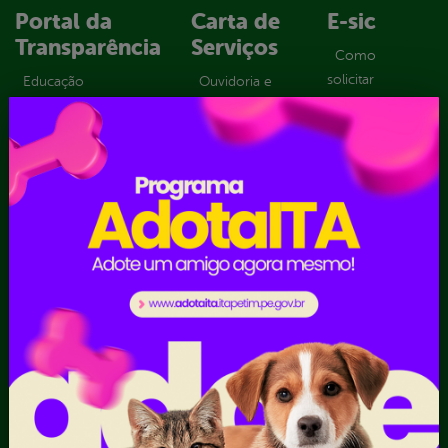
Portal da
Carta de
E-sic
Transparência
Serviços
Como
solicitar
Educação
Ouvidoria e
Consulte sua
Saúde
Serviço de
Solicitação
Atos normativos
Informação
Decretos
Convênios e
Tribuna
Estatísticas
Transferências
Formulários
Dados Abertos
Sic Físico
Despesas
Solicitar
Diárias
Recurso
Emendas
Solicitar um
parlamentares
pedido
Estrutura
Organizacional
Inicio
LGPD e Governo
Digital
Licitações e