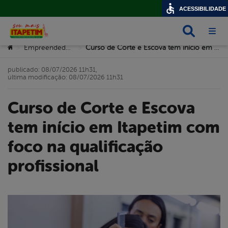
ACESSIBILIDADE
Busca
Abri
Você está aqui:
Empreendedorismo
Curso de Corte e Escova tem início em Itapetim com foco na qualificação profissional
>
>
publicado: 08/07/2026 11h31,
última modificação: 08/07/2026 11h31
Curso de Corte e Escova
tem início em Itapetim com
foco na qualificação
profissional