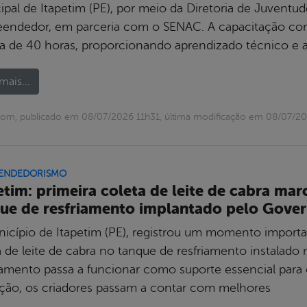
ipal de Itapetim (PE), por meio da Diretoria de Juvent
endedor, em parceria com o SENAC. A capacitação cont
ia de 40 horas, proporcionando aprendizado técnico e 
mais...
om, publicado em 08/07/2026 11h31, última modificação em 08/07/20
ENDEDORISMO
etim: primeira coleta de leite de cabra ma
ue de resfriamento implantado pelo Gover
icípio de Itapetim (PE), registrou um momento importan
 de leite de cabra no tanque de resfriamento instalado 
amento passa a funcionar como suporte essencial para
ção, os criadores passam a contar com melhores