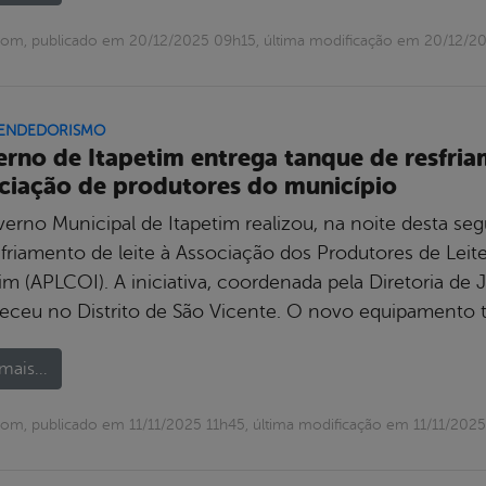
com, publicado em 20/12/2025 09h15, última modificação em 20/12/2
ENDEDORISMO
rno de Itapetim entrega tanque de resfriam
ciação de produtores do município
erno Municipal de Itapetim realizou, na noite desta seg
sfriamento de leite à Associação dos Produtores de Lei
tim (APLCOI). A iniciativa, coordenada pela Diretoria 
eceu no Distrito de São Vicente. O novo equipamento
mais...
om, publicado em 11/11/2025 11h45, última modificação em 11/11/2025