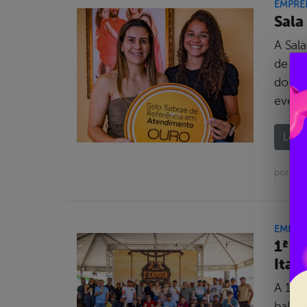
EMPRE
Sala
A Sal
de Ju
do Se
event
Leia 
por As
EMPRE
1ª E
Itap
A 1ª 
balan