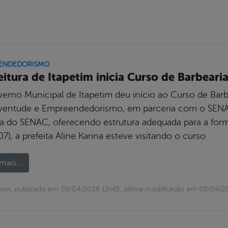
ENDEDORISMO
eitura de Itapetim inicia Curso de Barbeari
erno Municipal de Itapetim deu início ao Curso de Barb
ventude e Empreendedorismo, em parceria com o SENAC.
ta do SENAC, oferecendo estrutura adequada para a form
(07), a prefeita Aline Karina esteve visitando o curso
mais...
com, publicado em 08/04/2026 11h45, última modificação em 08/04/2