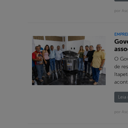
por As
EMPRE
Gove
asso
O Gov
de re
Itape
acont
Leia 
por Asc