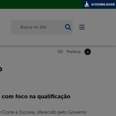
ACESSIBILIDADE
Busca
Abrir menu princi
SEI
Prefeita
o
m com foco na qualificação
 de Corte e Escova, oferecido pelo Governo