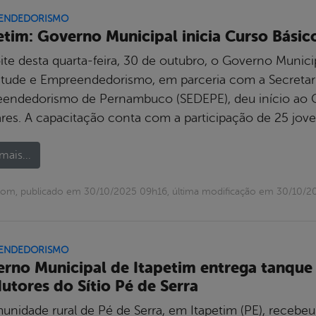
ENDEDORISMO
etim: Governo Municipal inicia Curso Bási
ite desta quarta-feira, 30 de outubro, o Governo Municip
tude e Empreendedorismo, em parceria com a Secretari
endedorismo de Pernambuco (SEDEPE), deu início ao 
ares. A capacitação conta com a participação de 25 jov
mais...
com, publicado em 30/10/2025 09h16, última modificação em 30/10/2
ENDEDORISMO
rno Municipal de Itapetim entrega tanque d
utores do Sítio Pé de Serra
unidade rural de Pé de Serra, em Itapetim (PE), recebeu