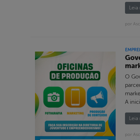
Leia 
por Asc
EMPRE
Gove
mark
O Gov
parcer
marke
A inic
Leia 
por As