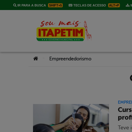
IR PARA A BUSCA
SHIFT+5
TECLAS DE ACESSO
ALT+P
M
Você está aqui:
>
Empreendedorismo
EMPRE
Curs
prof
Teve i