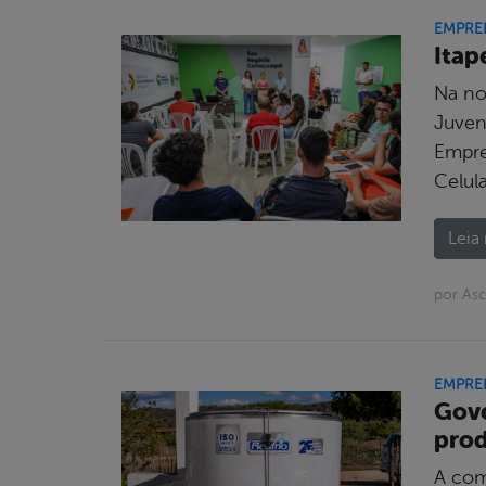
EMPRE
Itap
Na no
Juven
Empre
Celul
Leia 
por As
EMPRE
Gove
prod
A com