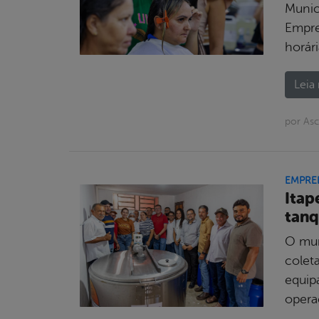
Munic
Empre
horár
Leia 
por Asc
EMPRE
Itap
tanq
O mun
coleta
equip
opera