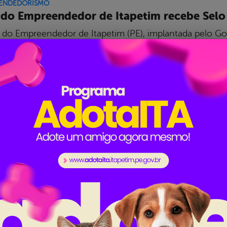
ENDEDORISMO
 do Empreendedor de Itapetim recebe Selo
a do Empreendedor de Itapetim (PE), implantada pelo Gov
ventude e Empreendedorismo, foi reconhecida com o Se
lo Sebrae de Referência em Atendimento, realizada em R
o pela diretora de Juventude e Empreendedorismo, Rays
mais...
com, publicado em 04/02/2026 14h58, última modificação em 04/02/
ENDEDORISMO
xpoita é encerrada com sucesso e fortalece
etim
Expoita – Exposição de Caprinos e Ovinos de Itapetim 
ço positivo, consolidando-se como um importante even