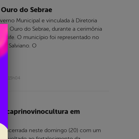
 Ouro do Sebrae
erno Municipal e vinculada à Diretoria
lo Ouro do Sebrae, durante a cerimônia
ecife. O município foi representado no
sa Salviano. O
2026 15h04
 a caprinovinocultura em
foi encerrada neste domingo (20) com um
to voltado ao fortalecimento da