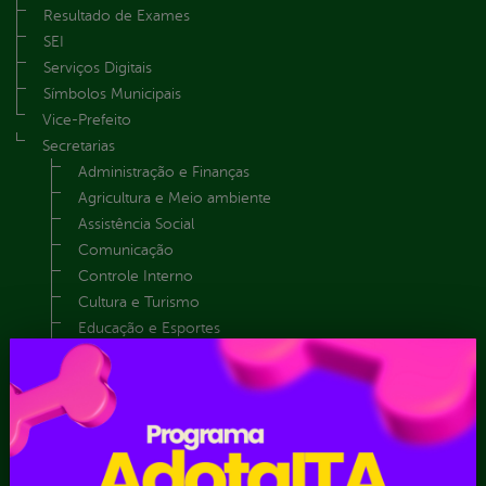
Resultado de Exames
SEI
Serviços Digitais
Símbolos Municipais
Vice-Prefeito
Secretarias
Administração e Finanças
Agricultura e Meio ambiente
Assistência Social
Comunicação
Controle Interno
Cultura e Turismo
Educação e Esportes
Gabinete
Gestão de frota
Mulher
Obras e Serviços urbanos
Saúde