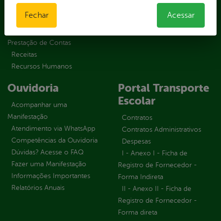
Contratos
Fechar
Acessar
Obras Públicas
Planejamento e
Prestação de Contas
Receitas
Recursos Humanos
Ouvidoria
Portal Transporte
Escolar
Acompanhar uma
Manifestação
Contratos
Atendimento via WhatsApp
Contratos Administrativos
Competências da Ouvidoria
Despesas
Dúvidas? Acesse o FAQ
I - Anexo I - Ficha de
Fazer uma Manifestação
Registro de Fornecedor -
Informações Importantes
Forma Indireta
Relatórios Anuais
II - Anexo II - Ficha de
Registro de Fornecedor -
Forma direta