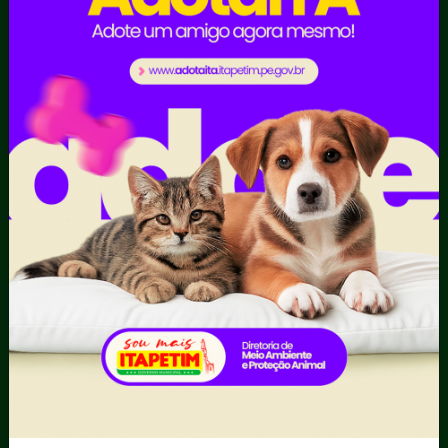
Portal da
Carta de
E-sic
Transparência
Serviços
Como
solicitar
Educação
Ouvidoria e
Consulte sua
Saúde
Serviço de
Solicitação
Atos normativos
Informação
Decretos
Convênios e
Tribuna
Estatísticas
Transferências
Formulários
Dados Abertos
Sic Físico
Despesas
Solicitar
Diárias
Recurso
Emendas
Solicitar um
parlamentares
pedido
Estrutura
Organizacional
Inicio
LGPD e Governo
Digital
Licitações e