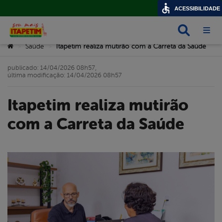
ACESSIBILIDADE
Busca
Abri
Você está aqui:
Saúde
Itapetim realiza mutirão com a Carreta da Saúde
>
>
publicado: 14/04/2026 08h57,
última modificação: 14/04/2026 08h57
Itapetim realiza mutirão
com a Carreta da Saúde