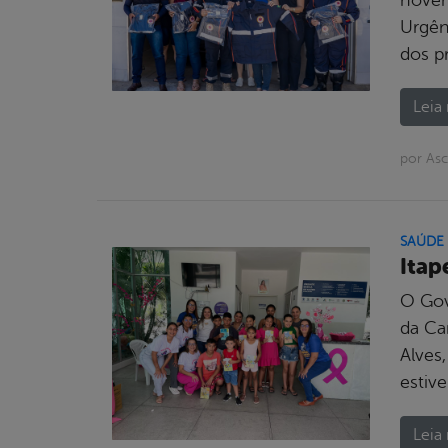
Urgên
dos p
Leia 
por Asc
SAÚDE
Itap
O Gov
da Ca
Alves
estive
Leia 