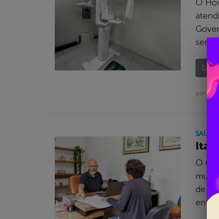
O Hos
atend
Gover
servi
Leia 
por Asc
SAÚDE
Itap
O Gov
mutir
de ab
entre