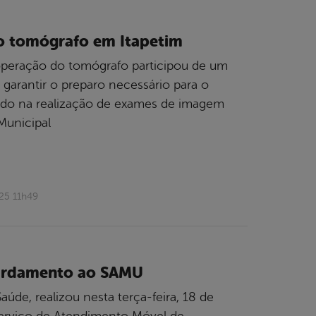
o tomógrafo em Itapetim
 operação do tomógrafo participou de um
 garantir o preparo necessário para o
zado na realização de exames de imagem
Municipal
25 11h49
fardamento ao SAMU
úde, realizou nesta terça-feira, 18 de
erviço de Atendimento Móvel de