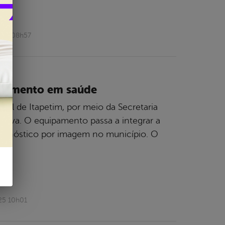
026 08h57
endimento em saúde
pal de Itapetim, por meio da Secretaria
Silva. O equipamento passa a integrar a
diagnóstico por imagem no município. O
mo,
25 10h01