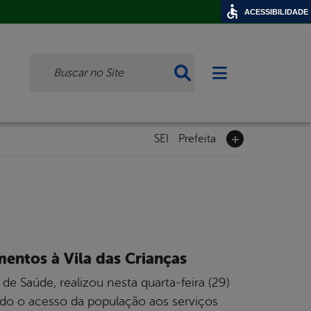
ACESSIBILIDADE
Busca
Abrir menu princi
SEI
Prefeita
mentos à Vila das Crianças
de Saúde, realizou nesta quarta-feira (29)
ando o acesso da população aos serviços