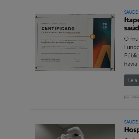
SAÚDE
Itap
saú
O mun
Fundo
Públic
havia
Leia 
por As
SAÚDE
Hosp