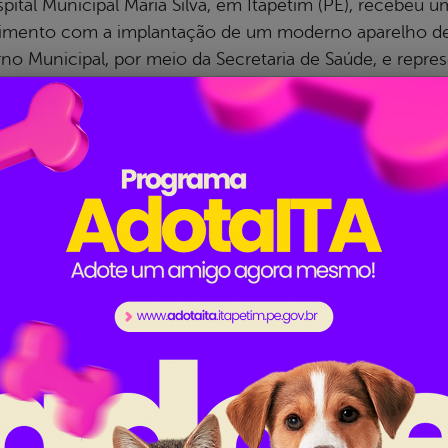
pital Municipal Maria Silva, em Itapetim (PE), recebeu 
imento com a implantação de um moderno aparelho de 
no Municipal, por meio da Secretaria de Saúde, e repre
ços à população. O equipamento é voltado
mais...
om, publicado em 29/04/2026 19h14, última modificação em 29/04/2
etim realiza mutirão com a Carreta da Saú
erno Municipal de Itapetim, por meio da Secretaria de S
ão “SOU MAIS SAÚDE”, em alusão ao Dia Mundial da Saúd
ril e ofereceu atendimentos intensivos à população. Ao
 consultas e exames, contribuindo