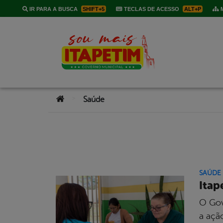
IR PARA A BUSCA
SHIFT+5
TECLAS DE ACESSO
ALT+P
M
Você está aqui:
>
Saúde
SAÚDE
Itap
O Gove
a açã