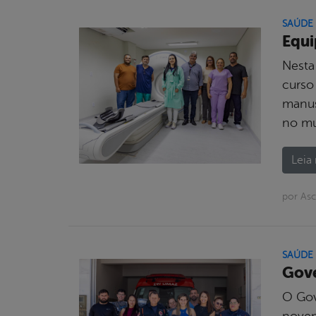
SAÚDE
Equi
Nesta
curso
manus
no mu
Leia 
por Asc
SAÚDE
Gove
O Gove
novem