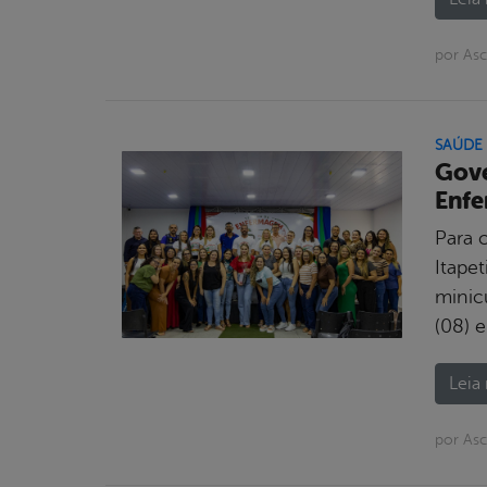
por As
SAÚDE
Gove
Enf
Para 
Itape
minicu
(08) e
Leia 
por As