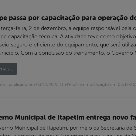
pe passa por capacitação para operação d
 terça-feira, 2 de dezembro, a equipe responsável pela
 de capacitação técnica. A atividade teve como objetivo
eio seguro e eficiente do equipamento, que será utili
nicípio. Com a conclusão do treinamento, o Governo 
mais...
om, publicado em 03/12/2025 11h49, última modificação em 03/12/20
rno Municipal de Itapetim entrega novo 
rno Municipal de Itapetim, por meio da Secretaria de Sa
bro, a entrega do novo fardamento para a equipe do S