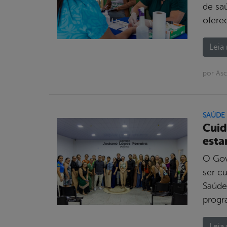
de sa
ofere
Leia 
por As
SAÚDE
Cuid
esta
O Gov
ser c
Saúde
progr
Leia 