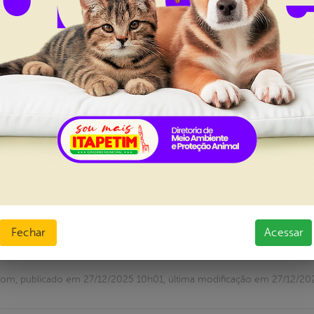
mais...
com, publicado em 14/04/2026 08h57, última modificação em 14/04/2
etim inaugura tomógrafo e fortalece o at
rde desta sexta-feira, 26 de dezembro, o Governo Munici
úde, inaugurou o tomógrafo do Hospital Municipal Maria 
tura da unidade hospitalar, ampliando a capacidade de 
rafo foi adquirido durante a gestão do ex-prefeito Adel
Fechar
Acessar
mais...
om, publicado em 27/12/2025 10h01, última modificação em 27/12/20