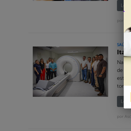
Leia 
por As
SAÚDE
Itap
Na ta
de Sa
estru
tomóg
Leia 
por Asc