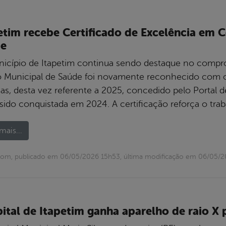
etim recebe Certificado de Excelência em 
de
icípio de Itapetim continua sendo destaque no compro
 Municipal de Saúde foi novamente reconhecido com o
as, desta vez referente a 2025, concedido pelo Portal d
 sido conquistada em 2024. A certificação reforça o tra
mais...
com, publicado em 06/05/2026 15h53, última modificação em 06/05/
ital de Itapetim ganha aparelho de raio X